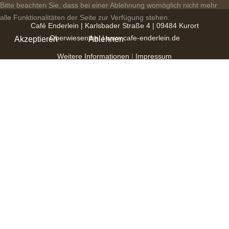
Bitte beachten Sie, dass bei einer Ablehnung womöglich nicht mehr
alle Funktionalitäten der Seite zur Verfügung stehen.
Café Enderlein | Karlsbader Straße 4 | 09484 Kurort
Oberwiesenthal | www.cafe-enderlein.de
Akzeptieren
Ablehnen
Weitere Informationen
|
Impressum