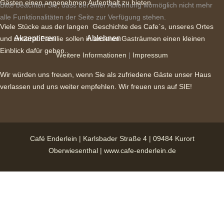
Gästen einen angenehmen Aufenthalt zu bieten.
Bitte beachten Sie, dass bei einer Ablehnung womöglich nicht mehr
alle Funktionalitäten der Seite zur Verfügung stehen.
Viele Stücke aus der langen Geschichte des Cafe`s, unseres Ortes
Akzeptieren
Ablehnen
und unserer Familie sollen in unseren Gasträumen einen kleinen
Einblick dafür geben.
Weitere Informationen
|
Impressum
Wir würden uns freuen, wenn Sie als zufriedene Gäste unser Haus
verlassen und uns weiter empfehlen. Wir freuen uns auf SIE!
Café Enderlein | Karlsbader Straße 4 | 09484 Kurort
Oberwiesenthal | www.cafe-enderlein.de